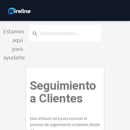
Estamos
search
aquí
para
ayudarte
Seguimiento
a Clientes
Este artículo será para conocer el
proceso de seguimiento a clientes desde